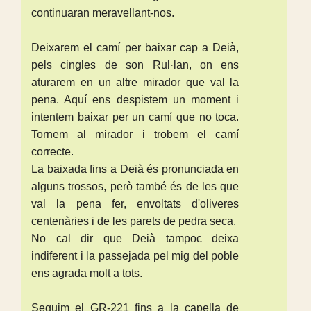
continuaran meravellant-nos.
Deixarem el camí per baixar cap a Deià,
pels cingles de son Rul·lan, on ens
aturarem en un altre mirador que val la
pena. Aquí ens despistem un moment i
intentem baixar per un camí que no toca.
Tornem al mirador i trobem el camí
correcte.
La baixada fins a Deià és pronunciada en
alguns trossos, però també és de les que
val la pena fer, envoltats d'oliveres
centenàries i de les parets de pedra seca.
No cal dir que Deià tampoc deixa
indiferent i la passejada pel mig del poble
ens agrada molt a tots.
Seguim el GR-221 fins a la capella de