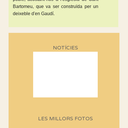
Bartomeu, que va ser construïda per un
deixeble d'en Gaudí.
NOTÍCIES
Sortides Centpeus 2026 (1a
part)
Aquí teniu la primera part de la
LES MILLORS FOTOS
programació d'aquest any