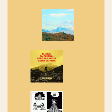
Marmotes de biblioteca
Si no podem caminar, alguna
cosa hem de fer...
Els Centpeus signen el
Manifest a favor dels Camins
Vells
Si ets una entitat o associació
adhereix-te al manifest!
Rebem un diploma dels
Amics de Sant Aniol d'Aguja
Els Centpeus estem implicats
amb la recuperació del refugi i
de l'entorn de Sant Aniol