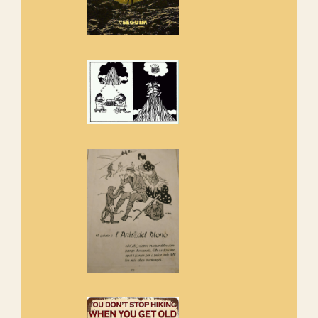
Amics de Sant Aniol d'Aguja
Els Centpeus estem implicats
amb la recuperació del refugi i
de l'entorn de Sant Aniol