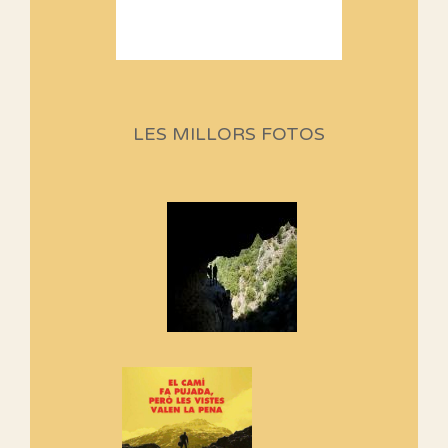
Sortides Centpeus 2026 (1a
part)
Aquí teniu la primera part de la
LES MILLORS FOTOS
programació d'aquest any
Marmotes de biblioteca
Si no podem caminar, alguna
cosa hem de fer...
Els Centpeus signen el
Manifest a favor dels Camins
Vells
Si ets una entitat o associació
adhereix-te al manifest!
Rebem un diploma dels