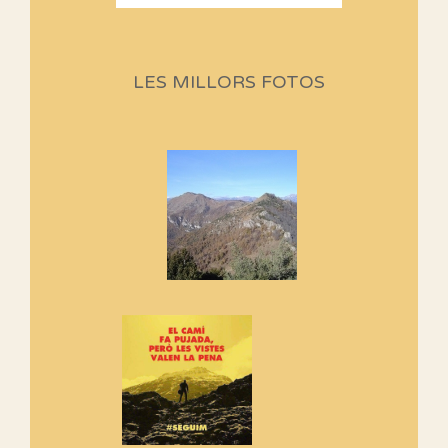
Sortides Centpeus 2026 (1a
part)
Aquí teniu la primera part de la
LES MILLORS FOTOS
programació d'aquest any
Marmotes de biblioteca
Si no podem caminar, alguna
cosa hem de fer...
Els Centpeus signen el
Manifest a favor dels Camins
Vells
Si ets una entitat o associació
adhereix-te al manifest!
Rebem un diploma dels
Amics de Sant Aniol d'Aguja
Els Centpeus estem implicats