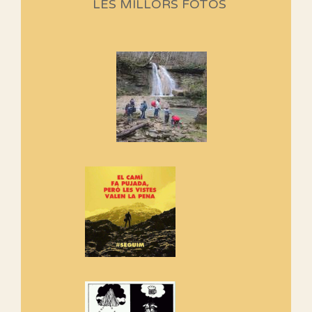
LES MILLORS FOTOS
programació d'aquest any
Marmotes de biblioteca
Si no podem caminar, alguna
cosa hem de fer...
Els Centpeus signen el
Manifest a favor dels Camins
Vells
Si ets una entitat o associació
adhereix-te al manifest!
Rebem un diploma dels
Amics de Sant Aniol d'Aguja
Els Centpeus estem implicats
amb la recuperació del refugi i
de l'entorn de Sant Aniol