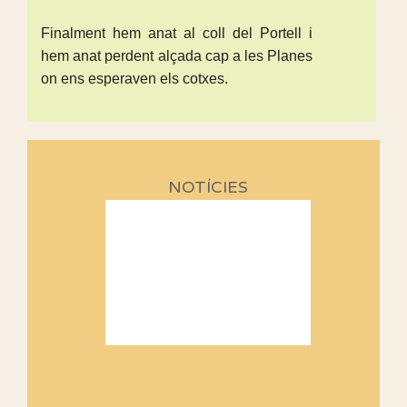
Finalment hem anat al coll del Portell i
hem anat perdent alçada cap a les Planes
on ens esperaven els cotxes.
NOTÍCIES
Sortides Centpeus 2026 (1a
part)
Aquí teniu la primera part de la