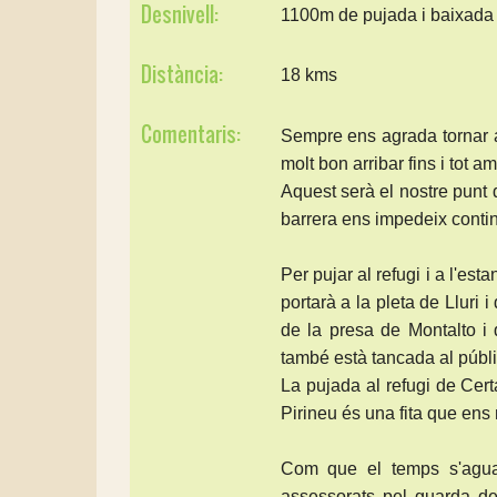
Desnivell:
1100m de pujada i baixada
Distància:
18 kms
Comentaris:
Sempre ens agrada tornar a
molt bon arribar fins i tot 
Aquest serà el nostre punt 
barrera ens impedeix conti
Per pujar al refugi i a l'e
portarà a la pleta de Lluri
de la presa de Montalto i
també està tancada al públi
La pujada al refugi de Cer
Pirineu és una fita que ens m
Com que el temps s'aguan
assessorats pel guarda de