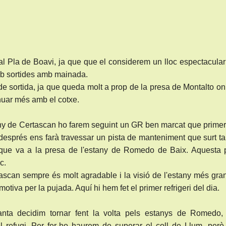
l Pla de Boavi, ja que que el considerem un lloc espectacular
amb sortides amb mainada.
de sortida, ja que queda molt a prop de la presa de Montalto o
nuar més amb el cotxe.
stany de Certascan ho farem seguint un GR ben marcat que prime
 i després ens farà travessar un pista de manteniment que surt 
 que va a la presa de l'estany de Romedo de Baix. Aquesta p
c.
tascan sempre és molt agradable i la visió de l'estany més gra
otiva per la pujada. Aquí hi hem fet el primer refrigeri del dia.
ta decidim tornar fent la volta pels estanys de Romedo,
l refugi. Per fer-ho haurem de superar el coll de Llum, però