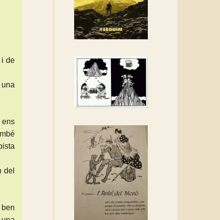
Rebem un diploma dels
Amics de Sant Aniol
d'Aguja
Els Centpeus estem
implicats amb la
 i de
recuperació del refugi i de
l'entorn de Sant Aniol
n una
r ens
també
ista
n del
 ben
 una