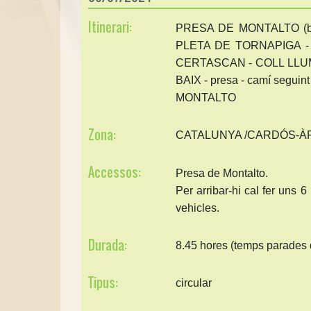
Itinerari:
PRESA DE MONTALTO (bar
PLETA DE TORNAPIGA 
CERTASCAN - COLL LLU
BAIX - presa - camí segu
MONTALTO
Zona:
CATALUNYA /CARDÓS-À
Accessos:
Presa de Montalto.
Per arribar-hi cal fer uns 
vehicles.
Durada:
8.45 hores (temps parades 
Tipus:
circular