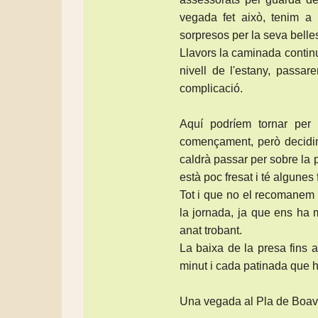
vegada fet això, tenim a
sorpresos per la seva belle
Llavors la caminada conti
nivell de l'estany, pass
complicació.
Aquí podríem tornar per
començament, però decidim
caldrà passar per sobre la 
està poc fresat i té algunes
Tot i que no el recomanem 
la jornada, ja que ens ha m
anat trobant.
La baixa de la presa fins 
minut i cada patinada que h
Una vegada al Pla de Boavi 