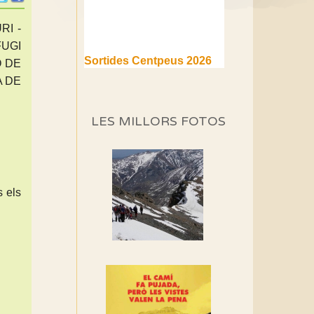
RI -
FUGI
Sortides Centpeus 2026
O DE
(1a part)
A DE
Aquí teniu la primera part de
la programació d'aquest any
LES MILLORS FOTOS
Marmotes de biblioteca
Si no podem caminar,
alguna cosa hem de fer...
s els
Els Centpeus signen el
Manifest a favor dels
Camins Vells
Si ets una entitat o
associació adhereix-te al
manifest!