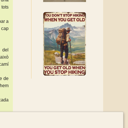
tots
ar a
 cap
 del
això
 camí
le de
e hem
 cada