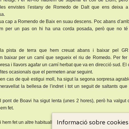
 les envistes l'estany de Romedo de Dalt que ens deixa a 
sa.
nua cap a Romendo de Baix en suau descens. Poc abans d'arrib
arem per un pas on hi ha una corda posada, però que no té
 la pista de terra que hem creuat abans i baixar pel GR
 baixar per un camí que segueix el riu de Romedo. Per fer 
presa i llavors agafar un camí herbat que va en direcció sud. El
 fites ocasionals que el permeten anar seguint.
en cas de què estigui moll, ha sigut la segona sorpresa agrab
eravellat la bellesa de l'indret i tot un seguit de saltants qu
al pont de Boavi ha sigut lenta (unes 2 hores), però ha valgut
em fet.
Informació sobre cookies
hem fet un altre habituallament i hem acabat d'arribar al cotxe.