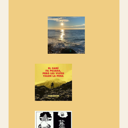
Marmotes de biblioteca
Si no podem caminar, alguna
cosa hem de fer...
Els Centpeus signen el
Manifest a favor dels Camins
Vells
Si ets una entitat o associació
adhereix-te al manifest!
Rebem un diploma dels
Amics de Sant Aniol d'Aguja
Els Centpeus estem implicats
amb la recuperació del refugi i
de l'entorn de Sant Aniol