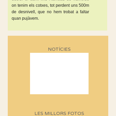
on tenim els cotxes, tot perdent uns 500m
de desnivell, que no hem trobat a faltar
quan pujàvem.
NOTÍCIES
Sortides Centpeus 2026 (1a
part)
Aquí teniu la primera part de la
LES MILLORS FOTOS
programació d'aquest any