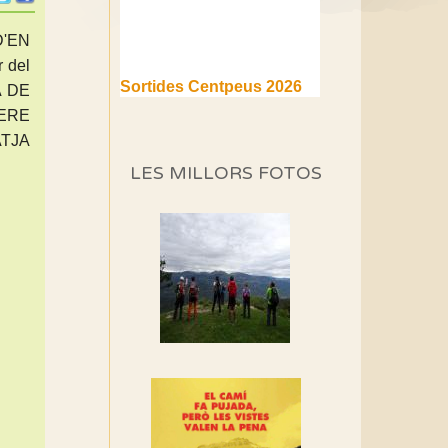
D'EN
 del
Sortides Centpeus 2026
A DE
(1a part)
ERE
Aquí teniu la primera part de
ATJA
la programació d'aquest any
LES MILLORS FOTOS
Marmotes de biblioteca
Si no podem caminar,
alguna cosa hem de fer...
Els Centpeus signen el
Manifest a favor dels
Camins Vells
Si ets una entitat o
associació adhereix-te al
manifest!