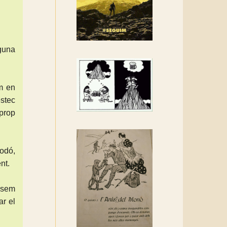
Rebem un diploma dels
Amics de Sant Aniol
d'Aguja
Els Centpeus estem
lguna
implicats amb la
recuperació del refugi i de
l'entorn de Sant Aniol
m en
éstec
 prop
odó,
nt.
assem
ar el