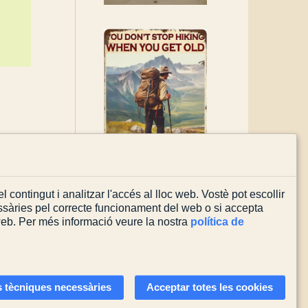
l contingut i analitzar l'accés al lloc web. Vostè pot escollir
sàries pel correcte funcionament del web o si accepta
 web. Per més informació veure la nostra
política de
Actualitzada el
03/08/2026
 tècniques necessàries
Acceptar totes les cookies