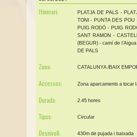
Itinerari:
PLATJA DE PALS - PLAT
TONI - PUNTA DES POU -
PUIG RODÓ - PUIG ROD
SANT RAMON - CASTEL
(BEGUR) - camí de l'Aig
DE PALS
Zona:
CATALUNYA /BAIX EMP
Accessos:
Zona aparcaments a tocar la
Durada:
2.45 hores
Tipus:
Circular
Desnivell:
430m de pujada i baixada