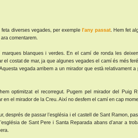
 feta diverses vegades, per exemple
l'any passat
. Hem fet a
e ara comentarem.
í marques blanques i verdes. En el camí de ronda les deixe
r el costat de mar, ja que algunes vegades el camí és més fer
 Aquesta vegada arribem a un mirador que està relativament a
hem optimitzat el recorregut. Pugem pel mirador del Puig R
ar en el mirador de la Creu. Així no desfem el camí en cap mome
, després de passar l'església i el castell de Sant Ramon, p
t l'església de Sant Pere i Santa Reparada abans d'anar a trob
era.