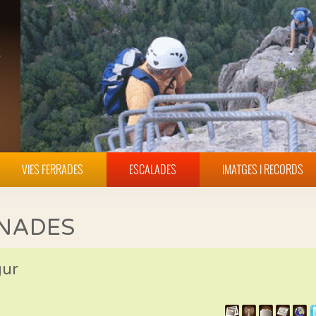
VIES FERRADES
ESCALADES
IMATGES I RECORDS
INADES
gur