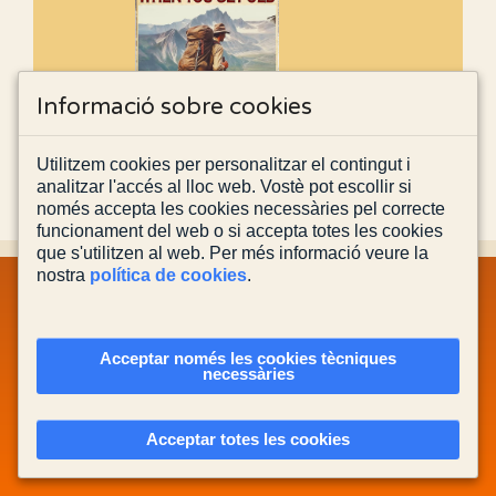
Informació sobre cookies
Utilitzem cookies per personalitzar el contingut i
analitzar l'accés al lloc web. Vostè pot escollir si
només accepta les cookies necessàries pel correcte
funcionament del web o si accepta totes les cookies
que s'utilitzen al web. Per més informació veure la
nostra
política de cookies
.
MAPA WEB
INFORMACIÓ LEGAL
POLÍTICA PRIVACITAT
POLÍTICA DE COOKIES
CONTACTA'NS
Acceptar només les cookies tècniques
necessàries
Actualitzada el
08/08/2026
Acceptar totes les cookies