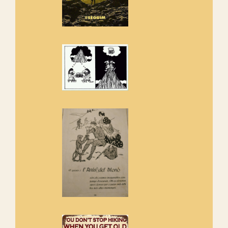
Amics de Sant Aniol d'Aguja
Els Centpeus estem implicats
amb la recuperació del refugi i
de l'entorn de Sant Aniol