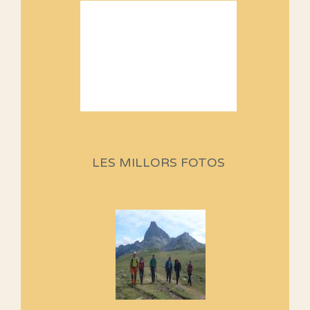
Sortides Centpeus 2026 (1a
part)
Aquí teniu la primera part de la
LES MILLORS FOTOS
programació d'aquest any
Marmotes de biblioteca
Si no podem caminar, alguna
cosa hem de fer...
Els Centpeus signen el
Manifest a favor dels Camins
Vells