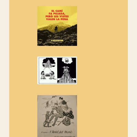
Si ets una entitat o associació
adhereix-te al manifest!
Rebem un diploma dels
Amics de Sant Aniol d'Aguja
Els Centpeus estem implicats
amb la recuperació del refugi i
de l'entorn de Sant Aniol