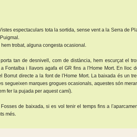
Vistes espectaculars tota la sortida, sense vent a la Serra de P
l Puigmal.
hem trobat, alguna congesta ocasional.
porta tan de desnivell, com de distància, hem escurçat el tr
a Fontalba i llavors agafa el GR fins a l'Home Mort. En lloc d
l Borrut directe a la font de l'Home Mort. La baixada és un tr
e es segueixen marques grogues ocasionals, aquestes són mera
em fer la pujada per aquest camí).
 Fosses de baixada, si es vol tenir el temps fins a l'aparcame
uts més.