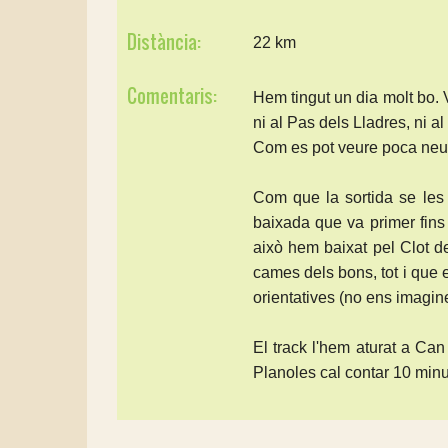
Distància:
22 km
Comentaris:
Hem tingut un dia molt bo. 
ni al Pas dels Lladres, ni a
Com es pot veure poca neu 
Com que la sortida se les 
baixada que va primer fins 
això hem baixat pel Clot de
cames dels bons, tot i qu
orientatives (no ens imagin
El track l'hem aturat a Can
Planoles cal contar 10 min