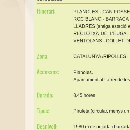
Itinerari:
PLANOLES - CAN FOSSE
ROC BLANC - BARRACA 
LLADRES (antiga estació
RECLOTXA DE L’EUGA 
VENTOLANS - COLLET D
Zona:
CATALUNYA /RIPOLLÈS
Accessos:
Planoles.
Aparcament al carrer de les
Durada:
8.45 hores
Tipus:
Piruleta (circular, menys un
Desnivell:
1980 m de pujada i baixad