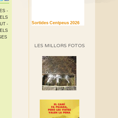
ES -
DELS
Sortides Centpeus 2026
UT -
(1a part)
DELS
Aquí teniu la primera part de
SES
la programació d'aquest any
LES MILLORS FOTOS
Marmotes de biblioteca
Si no podem caminar,
alguna cosa hem de fer...
Els Centpeus signen el
Manifest a favor dels
Camins Vells
Si ets una entitat o
associació adhereix-te al
manifest!