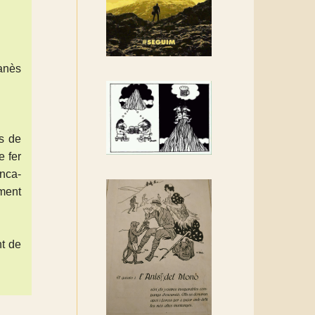
Rebem un diploma dels
Amics de Sant Aniol
d'Aguja
Els Centpeus estem
lanès
implicats amb la
recuperació del refugi i de
l'entorn de Sant Aniol
os de
e fer
enca-
ment
nt de