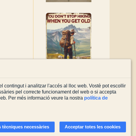
l contingut i analitzar l'accés al lloc web. Vostè pot escollir
sàries pel correcte funcionament del web o si accepta
 web. Per més informació veure la nostra
política de
Actualitzada el
08/08/2026
 tècniques necessàries
Acceptar totes les cookies