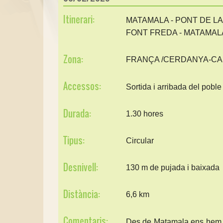
Itinerari:
MATAMALA - PONT DE LA 
FONT FREDA - MATAMAL
Zona:
FRANÇA /CERDANYA-CA
Accessos:
Sortida i arribada del pobl
Durada:
1.30 hores
Tipus:
Circular
Desnivell:
130 m de pujada i baixada
Distància:
6,6 km
Comentaris:
Des de Matamala ens hem ac