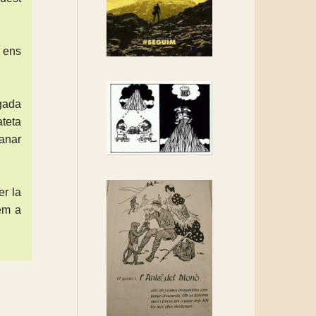
Rebem un diploma dels
Amics de Sant Aniol
d'Aguja
e ens
Els Centpeus estem
implicats amb la
recuperació del refugi i de
egada
l'entorn de Sant Aniol
ateta
 anar
er la
bem a