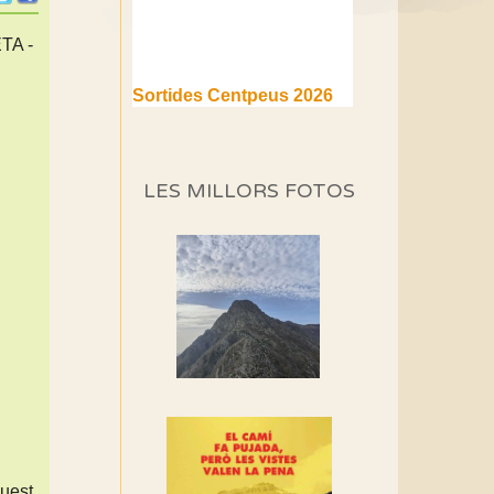
TA -
Sortides Centpeus 2026
(1a part)
Aquí teniu la primera part de
la programació d'aquest any
LES MILLORS FOTOS
Marmotes de biblioteca
Si no podem caminar,
alguna cosa hem de fer...
Els Centpeus signen el
Manifest a favor dels
Camins Vells
Si ets una entitat o
associació adhereix-te al
manifest!
quest