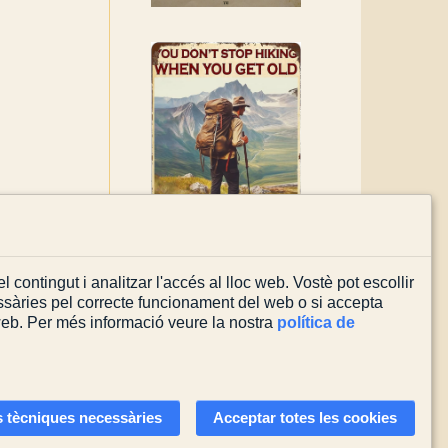
l contingut i analitzar l'accés al lloc web. Vostè pot escollir
sàries pel correcte funcionament del web o si accepta
 web. Per més informació veure la nostra
política de
Actualitzada el
03/08/2026
 tècniques necessàries
Acceptar totes les cookies