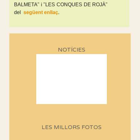
BALMETA" i "LES CONQUES DE ROJÀ"
del
següent enllaç
.
NOTÍCIES
Sortides Centpeus 2026 (1a
part)
Aquí teniu la primera part de la
LES MILLORS FOTOS
programació d'aquest any