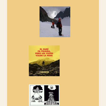
Marmotes de biblioteca
Si no podem caminar, alguna
cosa hem de fer...
Els Centpeus signen el
Manifest a favor dels Camins
Vells
Si ets una entitat o associació
adhereix-te al manifest!
Rebem un diploma dels
Amics de Sant Aniol d'Aguja
Els Centpeus estem implicats
amb la recuperació del refugi i
de l'entorn de Sant Aniol