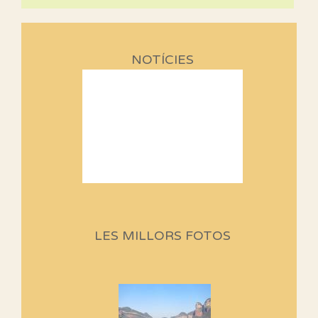
NOTÍCIES
Sortides Centpeus 2026 (1a
part)
Aquí teniu la primera part de la
LES MILLORS FOTOS
programació d'aquest any
Marmotes de biblioteca
Si no podem caminar, alguna
cosa hem de fer...