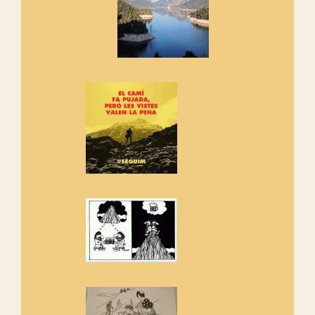
Els Centpeus signen el
Manifest a favor dels Camins
Vells
Si ets una entitat o associació
adhereix-te al manifest!
Rebem un diploma dels
Amics de Sant Aniol d'Aguja
Els Centpeus estem implicats
amb la recuperació del refugi i
de l'entorn de Sant Aniol