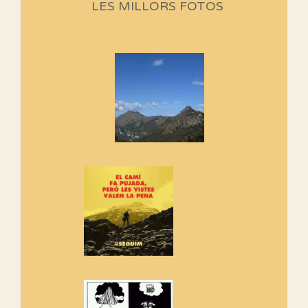
LES MILLORS FOTOS
programació d'aquest any
Marmotes de biblioteca
Si no podem caminar, alguna
cosa hem de fer...
Els Centpeus signen el
Manifest a favor dels Camins
Vells
Si ets una entitat o associació
adhereix-te al manifest!
Rebem un diploma dels
Amics de Sant Aniol d'Aguja
Els Centpeus estem implicats
amb la recuperació del refugi i
de l'entorn de Sant Aniol