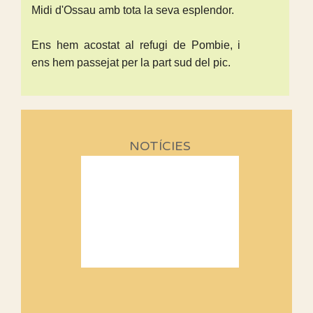
Midi d'Ossau amb tota la seva esplendor.
Ens hem acostat al refugi de Pombie, i
ens hem passejat per la part sud del pic.
NOTÍCIES
Sortides Centpeus 2026 (1a
part)
Aquí teniu la primera part de la