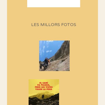
Sortides Centpeus 2026 (1a
part)
Aquí teniu la primera part de la
LES MILLORS FOTOS
programació d'aquest any
Marmotes de biblioteca
Si no podem caminar, alguna
cosa hem de fer...
Els Centpeus signen el
Manifest a favor dels Camins
Vells
Si ets una entitat o associació
adhereix-te al manifest!
Rebem un diploma dels
Amics de Sant Aniol d'Aguja