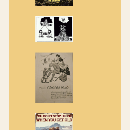
Els Centpeus estem implicats
amb la recuperació del refugi i
de l'entorn de Sant Aniol