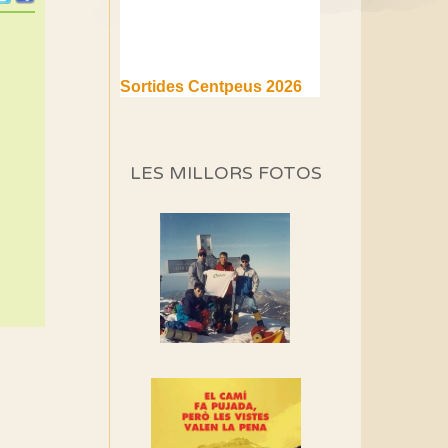
Sortides Centpeus 2026
(1a part)
Aquí teniu la primera part de
la programació d'aquest any
LES MILLORS FOTOS
Marmotes de biblioteca
Si no podem caminar,
alguna cosa hem de fer...
Els Centpeus signen el
Manifest a favor dels
Camins Vells
Si ets una entitat o
associació adhereix-te al
manifest!