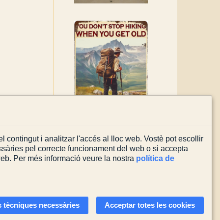
l contingut i analitzar l'accés al lloc web. Vostè pot escollir
sàries pel correcte funcionament del web o si accepta
 web. Per més informació veure la nostra
política de
Actualitzada el
03/08/2026
 tècniques necessàries
Acceptar totes les cookies