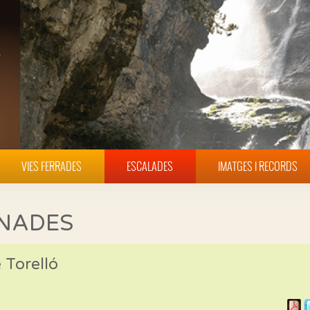
VIES FERRADES
ESCALADES
IMATGES I RECORDS
INADES
 Torelló