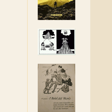
Rebem un diploma dels
Amics de Sant Aniol
d'Aguja
Els Centpeus estem
implicats amb la
recuperació del refugi i de
l'entorn de Sant Aniol