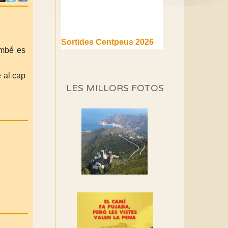
Sortides Centpeus 2026
(1a part)
ambé es
Aquí teniu la primera part de
la programació d'aquest any
e al cap
LES MILLORS FOTOS
Marmotes de biblioteca
Si no podem caminar,
alguna cosa hem de fer...
Els Centpeus signen el
Manifest a favor dels
Camins Vells
Si ets una entitat o
associació adhereix-te al
manifest!