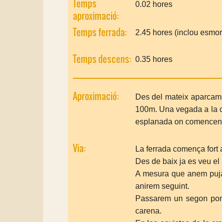
Temps
0.02 hores
aproximació:
Temps ferrada:
2.45 hores (inclou esmorz
Temps descens:
0.35 hores
Aproximació:
Des del mateix aparcame
100m. Una vegada a la cr
esplanada on comencen l
Via:
La ferrada comença fort 
Des de baix ja es veu el
A mesura que anem puja
anirem seguint.
Passarem un segon pont 
carena.