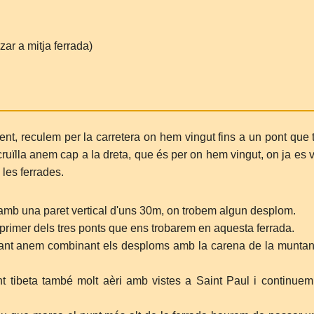
ar a mitja ferrada)
nt, reculem per la carretera on hem vingut fins a un pont que 
uïlla anem cap a la dreta, que és per on hem vingut, on ja es 
es ferrades.
amb una paret vertical d'uns 30m, on trobem algun desplom.
 primer dels tres ponts que ens trobarem en aquesta ferrada.
nt anem combinant els desploms amb la carena de la munta
tibeta també molt aèri amb vistes a Saint Paul i continuem 