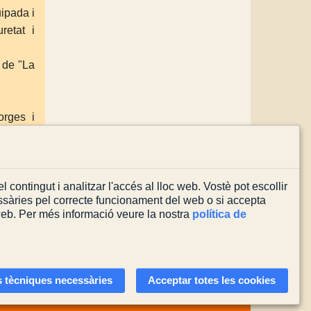
uipada i
retat i
 de "La
orges i
l contingut i analitzar l'accés al lloc web. Vostè pot escollir
sàries pel correcte funcionament del web o si accepta
 web. Per més informació veure la nostra
política de
Actualitzada el
03/08/2026
 tècniques necessàries
Acceptar totes les cookies