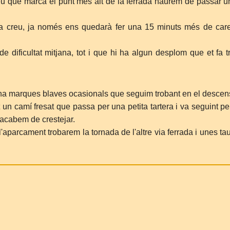
eu que marca el punt més alt de la ferrada haurem de passar un
 creu, ja només ens quedarà fer una 15 minuts més de car
de dificultat mitjana, tot i que hi ha algun desplom que et fa t
i ha marques blaves ocasionals que seguim trobant en el descen
 un camí fresat que passa per una petita tartera i va seguint pe
acabem de crestejar.
l'aparcament trobarem la tornada de l'altre via ferrada i unes ta