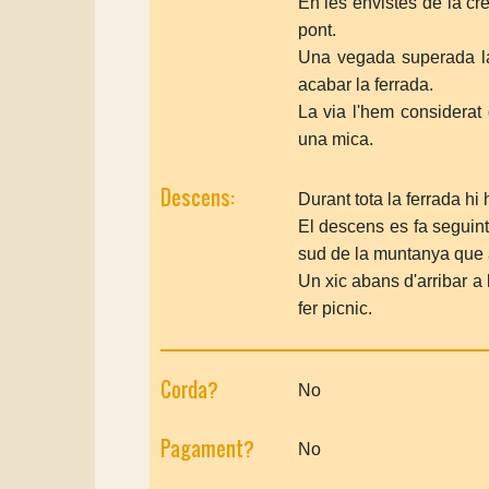
En les envistes de la cr
pont.
Una vegada superada la
acabar la ferrada.
La via l'hem considerat 
una mica.
Descens:
Durant tota la ferrada h
El descens es fa seguint
sud de la muntanya que 
Un xic abans d'arribar a 
fer picnic.
Corda?
No
Pagament?
No