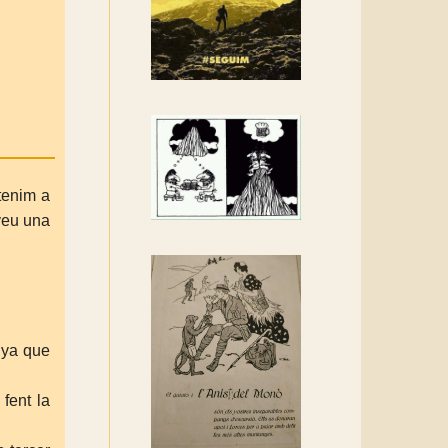
Rebem un diploma dels
Amics de Sant Aniol
d'Aguja
Els Centpeus estem
implicats amb la
recuperació del refugi i de
l'entorn de Sant Aniol
tenim a
veu una
nya que
fent la