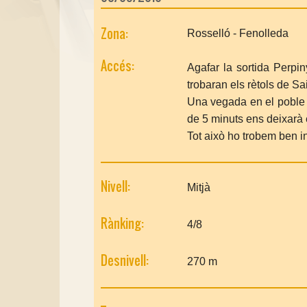
Zona:
Rosselló - Fenolleda
Accés:
Agafar la sortida Perpi
trobaran els rètols de Sa
Una vegada en el poble s
de 5 minuts ens deixarà 
Tot això ho trobem ben in
Nivell:
Mitjà
Rànking:
4/8
Desnivell:
270 m