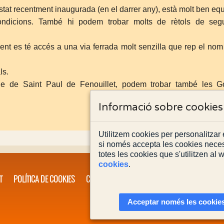
stat recentment inaugurada (en el darrer any), està molt ben eq
dicions. També hi podem trobar molts de rètols de segu
nt es té accés a una via ferrada molt senzilla que rep el nom
ls.
le de Saint Paul de Fenouillet, podem trobar també les G
Informació sobre cookies
Utilitzem cookies per personalitzar e
si només accepta les cookies neces
totes les cookies que s'utilitzen al
cookies
.
T
POLÍTICA DE COOKIES
CONTACTA'NS
Acceptar només les cookies