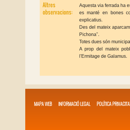
Altres
Aquesta via ferrada ha e
observacions:
es manté en bones con
explicatius.
Des del mateix aparcame
Pichona".
Totes dues són municipa
A prop del mateix pob
l'Ermitage de Galamus.
MAPA WEB
INFORMACIÓ LEGAL
POLÍTICA PRIVACITA