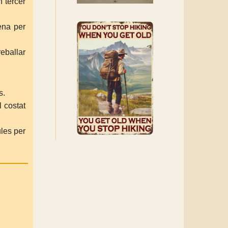
 tercer
ena per
reballar
s.
l costat
ules per