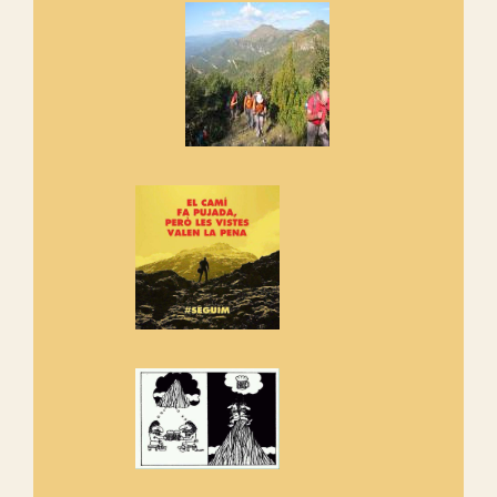
Si no podem caminar, alguna
cosa hem de fer...
Els Centpeus signen el
Manifest a favor dels Camins
Vells
Si ets una entitat o associació
adhereix-te al manifest!
Rebem un diploma dels
Amics de Sant Aniol d'Aguja
Els Centpeus estem implicats
amb la recuperació del refugi i
de l'entorn de Sant Aniol