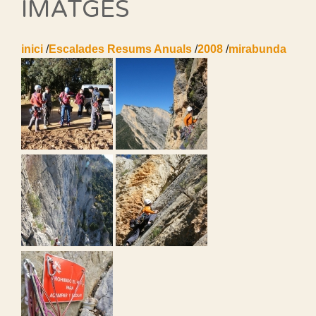
IMATGES
inici
/
Escalades Resums Anuals
/
2008
/
mirabunda