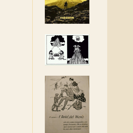
Rebem un diploma dels
Amics de Sant Aniol
d'Aguja
Els Centpeus estem
implicats amb la
recuperació del refugi i de
l'entorn de Sant Aniol