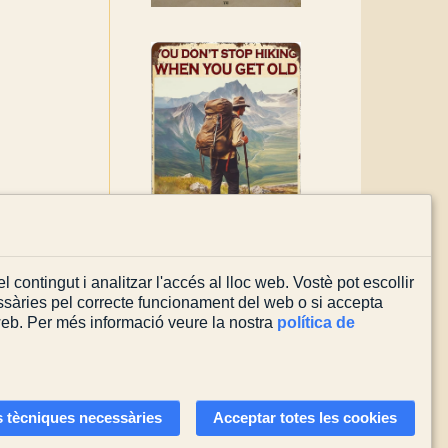
l contingut i analitzar l'accés al lloc web. Vostè pot escollir
sàries pel correcte funcionament del web o si accepta
 web. Per més informació veure la nostra
política de
Actualitzada el
08/08/2026
 tècniques necessàries
Acceptar totes les cookies