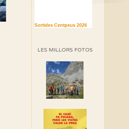
Sortides Centpeus 2026
(1a part)
Aquí teniu la primera part de
la programació d'aquest any
LES MILLORS FOTOS
Marmotes de biblioteca
Si no podem caminar,
alguna cosa hem de fer...
Els Centpeus signen el
Manifest a favor dels
Camins Vells
Si ets una entitat o
associació adhereix-te al
manifest!