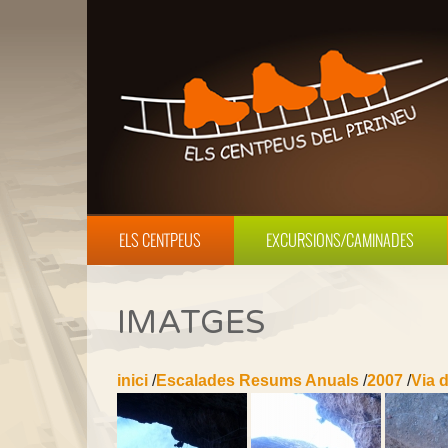
ELS CENTPEUS
EXCURSIONS/CAMINADES
IMATGES
inici
/
Escalades Resums Anuals
/
2007
/
Via d