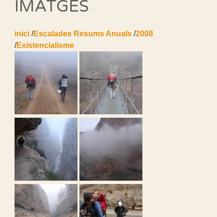
IMATGES
inici
/
Escalades Resums Anuals
/
2008
/
Existencialisme