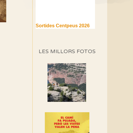
Sortides Centpeus 2026
(1a part)
Aquí teniu la primera part de
la programació d'aquest any
LES MILLORS FOTOS
Marmotes de biblioteca
Si no podem caminar,
alguna cosa hem de fer...
Els Centpeus signen el
Manifest a favor dels
Camins Vells
Si ets una entitat o
associació adhereix-te al
manifest!