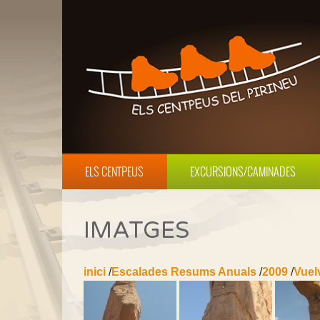
ELS CENTPEUS
EXCURSIONS/CAMINADES
IMATGES
inici
/
Escalades Resums Anuals
/
2009
/
Vuel