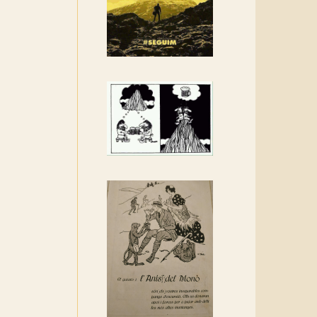
Rebem un diploma dels
Amics de Sant Aniol
d'Aguja
Els Centpeus estem
implicats amb la
recuperació del refugi i de
l'entorn de Sant Aniol