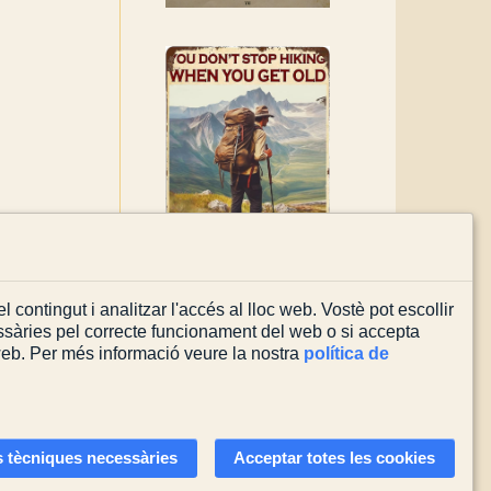
l contingut i analitzar l'accés al lloc web. Vostè pot escollir
sàries pel correcte funcionament del web o si accepta
 web. Per més informació veure la nostra
política de
Actualitzada el
08/08/2026
 tècniques necessàries
Acceptar totes les cookies