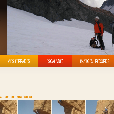
VIES FERRADES
ESCALADES
IMATGES I RECORDS
va usted mañana