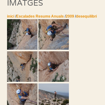
IMATGES
inici
/
Escalades Resums Anuals
/
2009
/
desequilibri