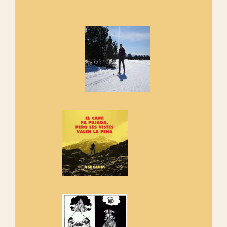
Marmotes de biblioteca
Si no podem caminar, alguna
cosa hem de fer...
Els Centpeus signen el
Manifest a favor dels Camins
Vells
Si ets una entitat o associació
adhereix-te al manifest!
Rebem un diploma dels
Amics de Sant Aniol d'Aguja
Els Centpeus estem implicats
amb la recuperació del refugi i
de l'entorn de Sant Aniol