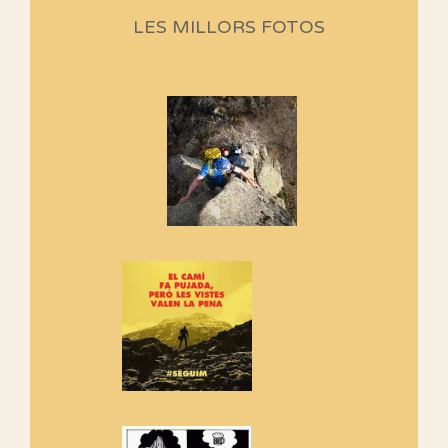
Aquí teniu la primera part de la
LES MILLORS FOTOS
programació d'aquest any
Marmotes de biblioteca
Si no podem caminar, alguna
cosa hem de fer...
Els Centpeus signen el
Manifest a favor dels Camins
Vells
Si ets una entitat o associació
adhereix-te al manifest!
Rebem un diploma dels
Amics de Sant Aniol d'Aguja
Els Centpeus estem implicats
amb la recuperació del refugi i
de l'entorn de Sant Aniol