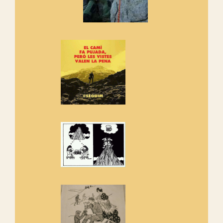
Manifest a favor dels Camins
Vells
Si ets una entitat o associació
adhereix-te al manifest!
Rebem un diploma dels
Amics de Sant Aniol d'Aguja
Els Centpeus estem implicats
amb la recuperació del refugi i
de l'entorn de Sant Aniol