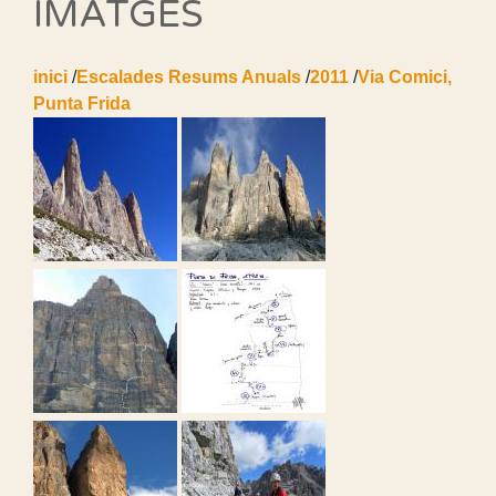
IMATGES
inici
/
Escalades Resums Anuals
/
2011
/
Via Comici,
Punta Frida