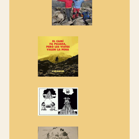
Els Centpeus signen el
Manifest a favor dels Camins
Vells
Si ets una entitat o associació
adhereix-te al manifest!
Rebem un diploma dels
Amics de Sant Aniol d'Aguja
Els Centpeus estem implicats
amb la recuperació del refugi i
de l'entorn de Sant Aniol