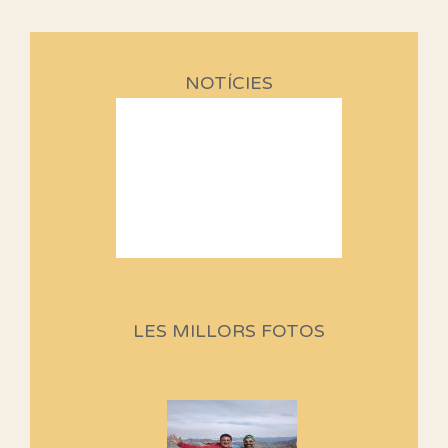
NOTÍCIES
Sortides Centpeus 2026 (1a
part)
Aquí teniu la primera part de la
LES MILLORS FOTOS
programació d'aquest any
Marmotes de biblioteca
Si no podem caminar, alguna
cosa hem de fer...