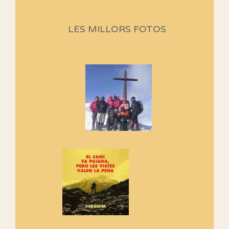
part)
Aquí teniu la primera part de la
LES MILLORS FOTOS
programació d'aquest any
Marmotes de biblioteca
Si no podem caminar, alguna
cosa hem de fer...
Els Centpeus signen el
Manifest a favor dels Camins
Vells
Si ets una entitat o associació
adhereix-te al manifest!
Rebem un diploma dels
Amics de Sant Aniol d'Aguja
Els Centpeus estem implicats
amb la recuperació del refugi i