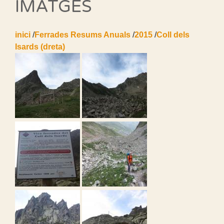
IMATGES
inici
/
Ferrades Resums Anuals
/
2015
/
Coll dels
Isards (dreta)