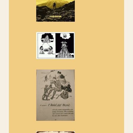
Rebem un diploma dels
Amics de Sant Aniol d'Aguja
Els Centpeus estem implicats
amb la recuperació del refugi i
de l'entorn de Sant Aniol