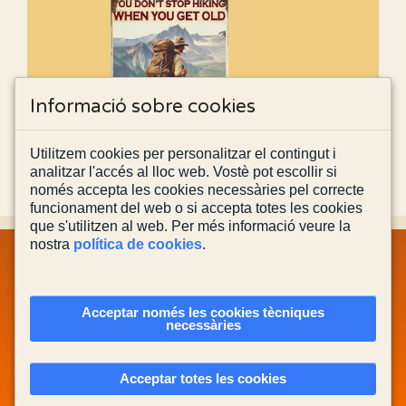
Informació sobre cookies
Utilitzem cookies per personalitzar el contingut i
analitzar l'accés al lloc web. Vostè pot escollir si
només accepta les cookies necessàries pel correcte
funcionament del web o si accepta totes les cookies
que s'utilitzen al web. Per més informació veure la
nostra
política de cookies
.
MAPA WEB
INFORMACIÓ LEGAL
POLÍTICA PRIVACITAT
POLÍTICA DE COOKIES
CONTACTA'NS
Acceptar només les cookies tècniques
necessàries
Actualitzada el
08/08/2026
Acceptar totes les cookies