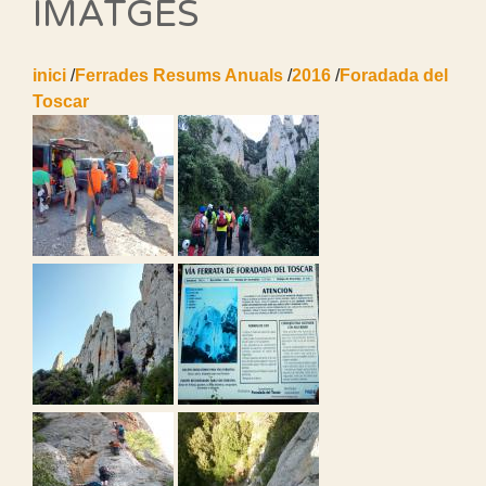
IMATGES
inici
/
Ferrades Resums Anuals
/
2016
/
Foradada del
Toscar