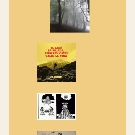
cosa hem de fer...
Els Centpeus signen el
Manifest a favor dels Camins
Vells
Si ets una entitat o associació
adhereix-te al manifest!
Rebem un diploma dels
Amics de Sant Aniol d'Aguja
Els Centpeus estem implicats
amb la recuperació del refugi i
de l'entorn de Sant Aniol