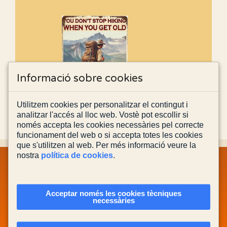
Informació sobre cookies
Utilitzem cookies per personalitzar el contingut i
analitzar l'accés al lloc web. Vostè pot escollir si
només accepta les cookies necessàries pel correcte
funcionament del web o si accepta totes les cookies
que s'utilitzen al web. Per més informació veure la
nostra
política de cookies
.
MAPA WEB
INFORMACIÓ LEGAL
POLÍTICA PRIVACITAT
POLÍTICA DE COOKIES
CONTACTA'NS
Acceptar només les cookies tècniques
necessàries