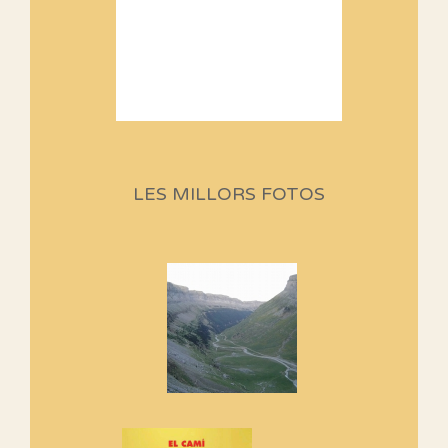
Sortides Centpeus 2026 (1a
part)
Aquí teniu la primera part de la
LES MILLORS FOTOS
programació d'aquest any
Marmotes de biblioteca
Si no podem caminar, alguna
cosa hem de fer...
Els Centpeus signen el
Manifest a favor dels Camins
Vells
Si ets una entitat o associació
adhereix-te al manifest!