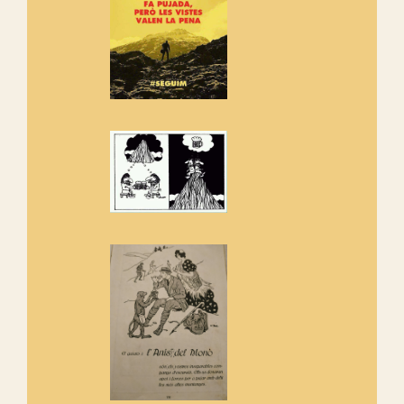
Rebem un diploma dels
Amics de Sant Aniol d'Aguja
Els Centpeus estem implicats
amb la recuperació del refugi i
de l'entorn de Sant Aniol