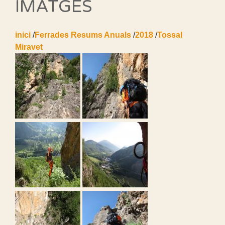
IMATGES
inici
/
Ferrades Resums Anuals
/
2018
/
Tossal
Miravet