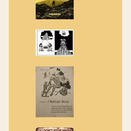
Rebem un diploma dels
Amics de Sant Aniol d'Aguja
Els Centpeus estem implicats
amb la recuperació del refugi i
de l'entorn de Sant Aniol