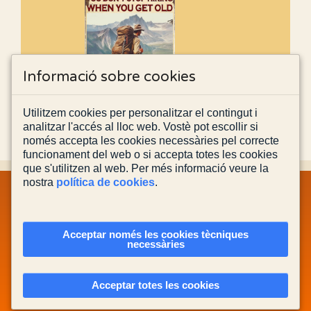
Informació sobre cookies
Utilitzem cookies per personalitzar el contingut i
analitzar l'accés al lloc web. Vostè pot escollir si
només accepta les cookies necessàries pel correcte
funcionament del web o si accepta totes les cookies
que s'utilitzen al web. Per més informació veure la
nostra
política de cookies
.
MAPA WEB
INFORMACIÓ LEGAL
POLÍTICA PRIVACITAT
POLÍTICA DE COOKIES
CONTACTA'NS
Acceptar només les cookies tècniques
necessàries
Actualitzada el
03/08/2026
Acceptar totes les cookies