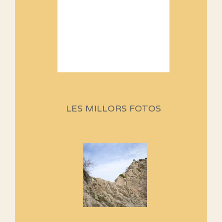
Sortides Centpeus 2026 (1a
part)
Aquí teniu la primera part de la
LES MILLORS FOTOS
programació d'aquest any
Marmotes de biblioteca
Si no podem caminar, alguna
cosa hem de fer...
Els Centpeus signen el
Manifest a favor dels Camins
Vells