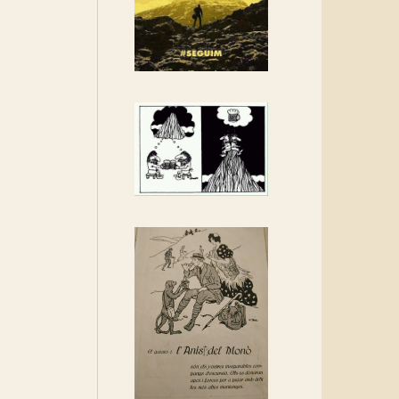
Rebem un diploma dels
Amics de Sant Aniol
d'Aguja
Els Centpeus estem
implicats amb la
recuperació del refugi i de
l'entorn de Sant Aniol