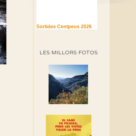
Sortides Centpeus 2026
(1a part)
Aquí teniu la primera part de
la programació d'aquest any
LES MILLORS FOTOS
Marmotes de biblioteca
Si no podem caminar,
alguna cosa hem de fer...
Els Centpeus signen el
Manifest a favor dels
Camins Vells
Si ets una entitat o
associació adhereix-te al
manifest!