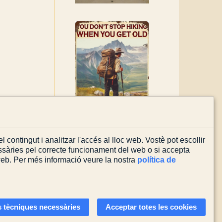
l contingut i analitzar l'accés al lloc web. Vostè pot escollir
sàries pel correcte funcionament del web o si accepta
 web. Per més informació veure la nostra
política de
Actualitzada el
03/08/2026
 tècniques necessàries
Acceptar totes les cookies