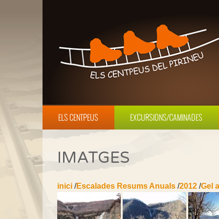
ELS CENTPEUS
EXCURSIONS/CAMINADES
IMATGES
inici
/
Escalades Resums Anuals
/
2012
/
Gel 