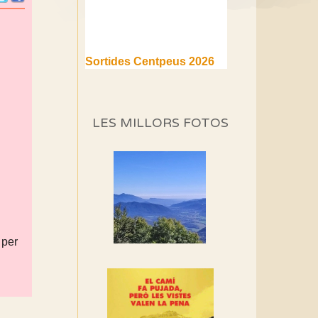
Sortides Centpeus 2026
(1a part)
Aquí teniu la primera part de
la programació d'aquest any
LES MILLORS FOTOS
Marmotes de biblioteca
Si no podem caminar,
alguna cosa hem de fer...
Els Centpeus signen el
Manifest a favor dels
Camins Vells
 per
Si ets una entitat o
associació adhereix-te al
manifest!