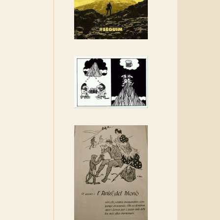
Rebem un diploma dels
Amics de Sant Aniol
d'Aguja
Els Centpeus estem
implicats amb la
recuperació del refugi i de
l'entorn de Sant Aniol