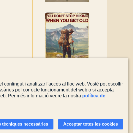
l contingut i analitzar l'accés al lloc web. Vostè pot escollir
sàries pel correcte funcionament del web o si accepta
 web. Per més informació veure la nostra
política de
Actualitzada el
03/08/2026
 tècniques necessàries
Acceptar totes les cookies