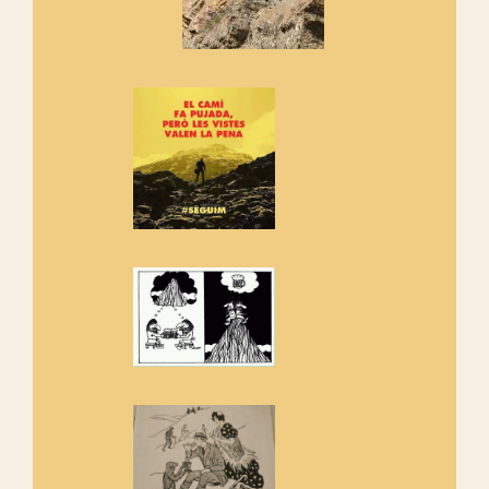
Manifest a favor dels Camins
Vells
Si ets una entitat o associació
adhereix-te al manifest!
Rebem un diploma dels
Amics de Sant Aniol d'Aguja
Els Centpeus estem implicats
amb la recuperació del refugi i
de l'entorn de Sant Aniol