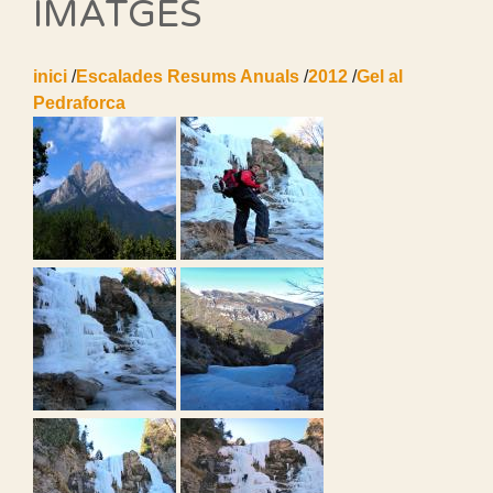
IMATGES
inici
/
Escalades Resums Anuals
/
2012
/
Gel al
Pedraforca