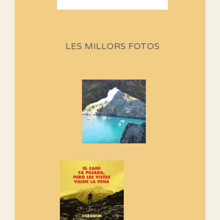
Sortides Centpeus 2026 (1a
part)
Aquí teniu la primera part de la
LES MILLORS FOTOS
programació d'aquest any
Marmotes de biblioteca
Si no podem caminar, alguna
cosa hem de fer...
Els Centpeus signen el
Manifest a favor dels Camins
Vells
Si ets una entitat o associació
adhereix-te al manifest!
Rebem un diploma dels
Amics de Sant Aniol d'Aguja
Els Centpeus estem implicats