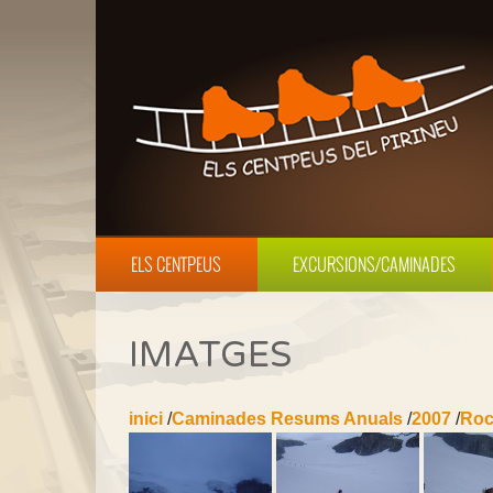
ELS CENTPEUS
EXCURSIONS/CAMINADES
IMATGES
inici
/
Caminades Resums Anuals
/
2007
/
Roc