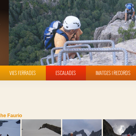
VIES FERRADES
ESCALADES
IMATGES I RECORDS
he Faurio