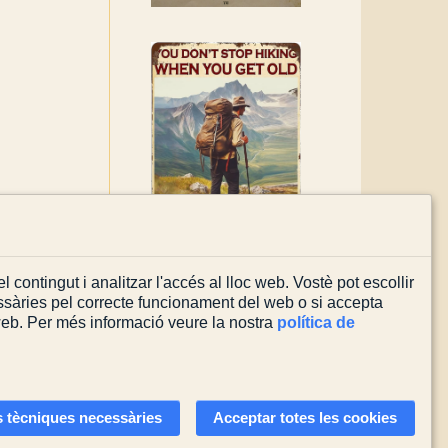
l contingut i analitzar l'accés al lloc web. Vostè pot escollir
sàries pel correcte funcionament del web o si accepta
 web. Per més informació veure la nostra
política de
Actualitzada el
03/08/2026
 tècniques necessàries
Acceptar totes les cookies