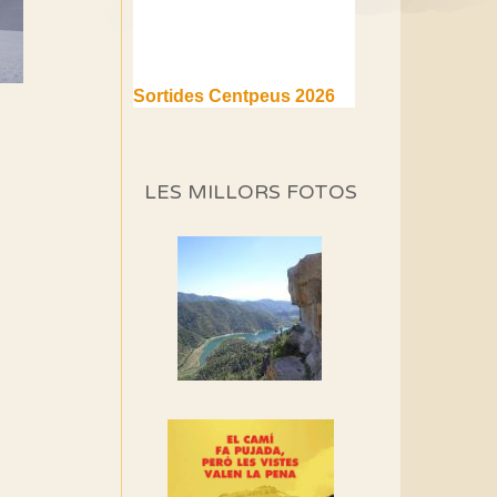
Sortides Centpeus 2026
(1a part)
Aquí teniu la primera part de
la programació d'aquest any
LES MILLORS FOTOS
Marmotes de biblioteca
Si no podem caminar,
alguna cosa hem de fer...
Els Centpeus signen el
Manifest a favor dels
Camins Vells
Si ets una entitat o
associació adhereix-te al
manifest!