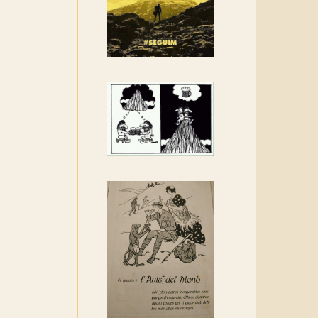
Rebem un diploma dels
Amics de Sant Aniol
d'Aguja
Els Centpeus estem
implicats amb la
recuperació del refugi i de
l'entorn de Sant Aniol