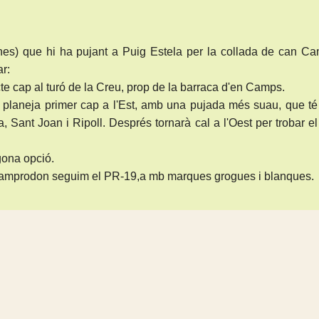
es) que hi ha pujant a Puig Estela per la collada de can Ca
r:
cte cap al turó de la Creu, prop de la barraca d'en Camps.
s planeja primer cap a l'Est, amb una pujada més suau, que t
, Sant Joan i Ripoll. Després tornarà cal a l'Oest per trobar el
gona opció.
 Camprodon seguim el PR-19,a mb marques grogues i blanques.