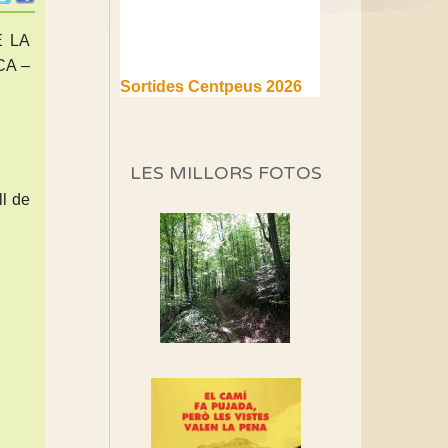
 LA
CA –
Sortides Centpeus 2026
(1a part)
Aquí teniu la primera part de
la programació d'aquest any
LES MILLORS FOTOS
Marmotes de biblioteca
ll de
Si no podem caminar,
alguna cosa hem de fer...
Els Centpeus signen el
Manifest a favor dels
Camins Vells
Si ets una entitat o
associació adhereix-te al
manifest!