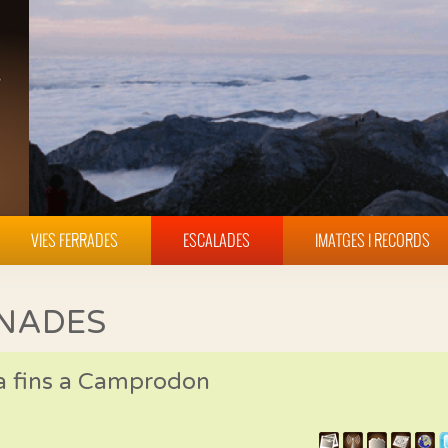
VIES FERRADES
ESCALADES
IMATGES I RECORDS
INADES
ra fins a Camprodon