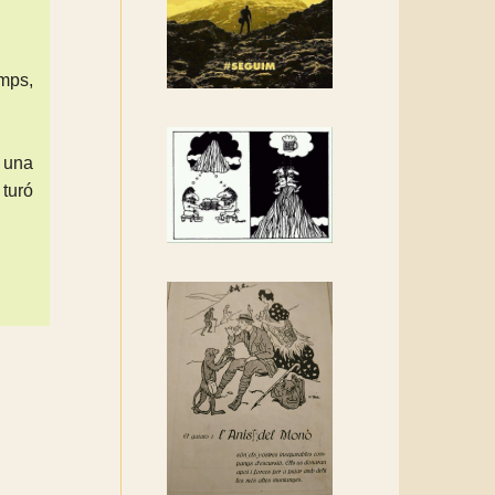
Rebem un diploma dels
Amics de Sant Aniol
d'Aguja
mps,
Els Centpeus estem
implicats amb la
recuperació del refugi i de
é una
l'entorn de Sant Aniol
 turó