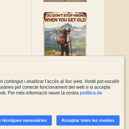
l contingut i analitzar l'accés al lloc web. Vostè pot escollir
sàries pel correcte funcionament del web o si accepta
 web. Per més informació veure la nostra
política de
Actualitzada el
03/08/2026
 tècniques necessàries
Acceptar totes les cookies