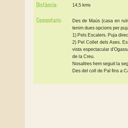
Distància:
14,5 kms
Comentaris:
Des de Maús (casa en ruïn
tenim dues opcions per puja
1) Pels Escalers. Puja dire
2) Pel Collet dels Ases. E
vista espectacular d'Ogassa
de la Creu.
Nosaltres hem seguit la se
Des del coll de Pal fins a