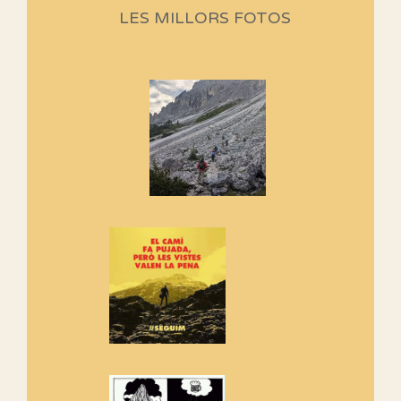
Aquí teniu la primera part de la
LES MILLORS FOTOS
programació d'aquest any
Marmotes de biblioteca
Si no podem caminar, alguna
cosa hem de fer...
Els Centpeus signen el
Manifest a favor dels Camins
Vells
Si ets una entitat o associació
adhereix-te al manifest!
Rebem un diploma dels
Amics de Sant Aniol d'Aguja
Els Centpeus estem implicats
amb la recuperació del refugi i
de l'entorn de Sant Aniol