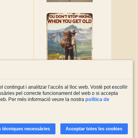
l contingut i analitzar l'accés al lloc web. Vostè pot escollir
sàries pel correcte funcionament del web o si accepta
 web. Per més informació veure la nostra
política de
Actualitzada el
03/08/2026
 tècniques necessàries
Acceptar totes les cookies