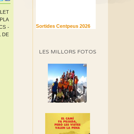
LLET
 PLA
Sortides Centpeus 2026
CS -
(1a part)
L DE
Aquí teniu la primera part de
la programació d'aquest any
LES MILLORS FOTOS
Marmotes de biblioteca
Si no podem caminar,
alguna cosa hem de fer...
Els Centpeus signen el
Manifest a favor dels
Camins Vells
Si ets una entitat o
associació adhereix-te al
manifest!