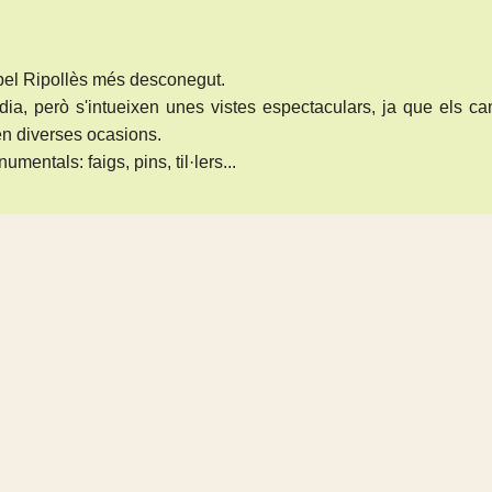
pel Ripollès més desconegut.
a, però s'intueixen unes vistes espectaculars, ja que els c
en diverses ocasions.
entals: faigs, pins, til·lers...