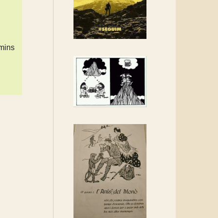
Rebem un diploma dels
Amics de Sant Aniol
d'Aguja
Els Centpeus estem
amins
implicats amb la
recuperació del refugi i de
l'entorn de Sant Aniol