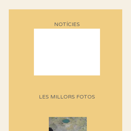
NOTÍCIES
Sortides Centpeus 2026 (1a
part)
Aquí teniu la primera part de la
LES MILLORS FOTOS
programació d'aquest any
Marmotes de biblioteca
Si no podem caminar, alguna
cosa hem de fer...