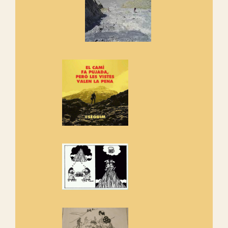
Els Centpeus signen el
Manifest a favor dels Camins
Vells
Si ets una entitat o associació
adhereix-te al manifest!
Rebem un diploma dels
Amics de Sant Aniol d'Aguja
Els Centpeus estem implicats
amb la recuperació del refugi i
de l'entorn de Sant Aniol