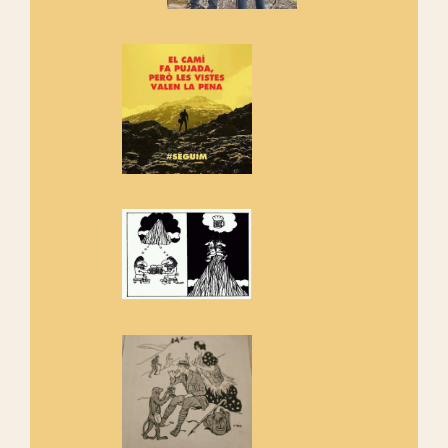
Vells
Si ets una entitat o associació
adhereix-te al manifest!
Rebem un diploma dels
Amics de Sant Aniol d'Aguja
Els Centpeus estem implicats
amb la recuperació del refugi i
de l'entorn de Sant Aniol