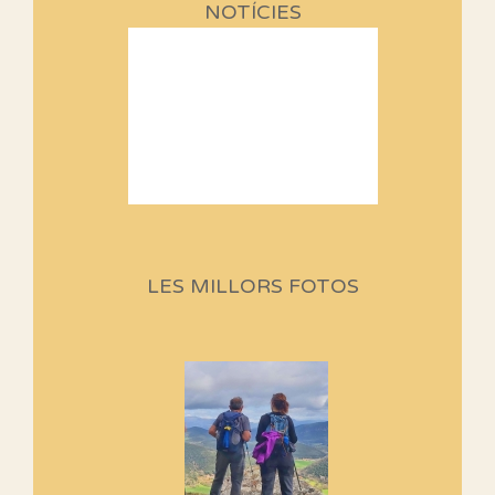
NOTÍCIES
Sortides Centpeus 2026 (1a
part)
Aquí teniu la primera part de la
LES MILLORS FOTOS
programació d'aquest any
Marmotes de biblioteca
Si no podem caminar, alguna
cosa hem de fer...
Els Centpeus signen el
Manifest a favor dels Camins