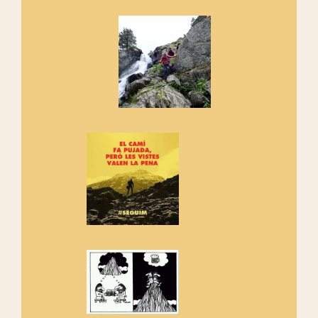
Marmotes de biblioteca
Si no podem caminar, alguna
cosa hem de fer...
Els Centpeus signen el
Manifest a favor dels Camins
Vells
Si ets una entitat o associació
adhereix-te al manifest!
Rebem un diploma dels
Amics de Sant Aniol d'Aguja
Els Centpeus estem implicats
amb la recuperació del refugi i
de l'entorn de Sant Aniol