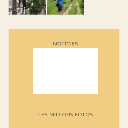
NOTÍCIES
Sortides Centpeus 2026 (1a
part)
Aquí teniu la primera part de la
LES MILLORS FOTOS
programació d'aquest any