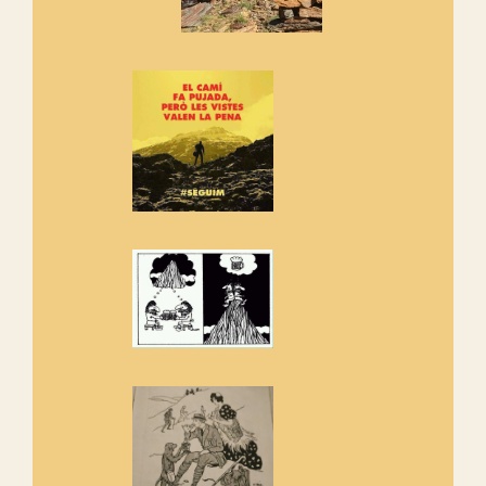
Manifest a favor dels Camins
Vells
Si ets una entitat o associació
adhereix-te al manifest!
Rebem un diploma dels
Amics de Sant Aniol d'Aguja
Els Centpeus estem implicats
amb la recuperació del refugi i
de l'entorn de Sant Aniol