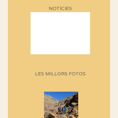
NOTÍCIES
Sortides Centpeus 2026 (1a
part)
Aquí teniu la primera part de la
LES MILLORS FOTOS
programació d'aquest any
Marmotes de biblioteca
Si no podem caminar, alguna
cosa hem de fer...
Els Centpeus signen el