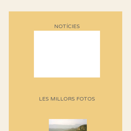
NOTÍCIES
Sortides Centpeus 2026 (1a
part)
Aquí teniu la primera part de la
LES MILLORS FOTOS
programació d'aquest any
Marmotes de biblioteca
Si no podem caminar, alguna
cosa hem de fer...