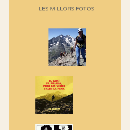
Aquí teniu la primera part de la
LES MILLORS FOTOS
programació d'aquest any
Marmotes de biblioteca
Si no podem caminar, alguna
cosa hem de fer...
Els Centpeus signen el
Manifest a favor dels Camins
Vells
Si ets una entitat o associació
adhereix-te al manifest!
Rebem un diploma dels
Amics de Sant Aniol d'Aguja
Els Centpeus estem implicats
amb la recuperació del refugi i
de l'entorn de Sant Aniol