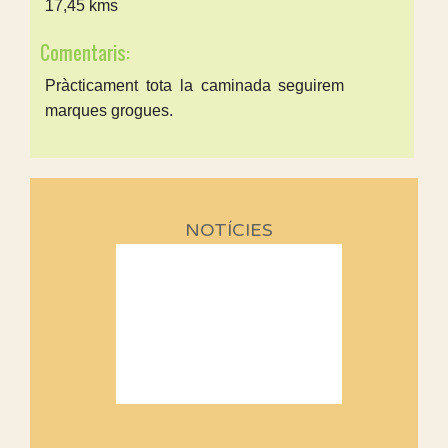
17,45 kms
Comentaris:
Pràcticament tota la caminada seguirem
marques grogues.
NOTÍCIES
Sortides Centpeus 2026 (1a
part)