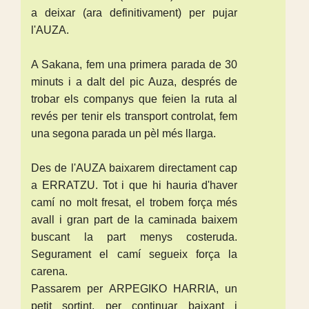
a deixar (ara definitivament) per pujar
l'AUZA.
A Sakana, fem una primera parada de 30
minuts i a dalt del pic Auza, després de
trobar els companys que feien la ruta al
revés per tenir els transport controlat, fem
una segona parada un pèl més llarga.
Des de l'AUZA baixarem directament cap
a ERRATZU. Tot i que hi hauria d'haver
camí no molt fresat, el trobem força més
avall i gran part de la caminada baixem
buscant la part menys costeruda.
Segurament el camí segueix força la
carena.
Passarem per ARPEGIKO HARRIA, un
petit sortint, per continuar baixant i