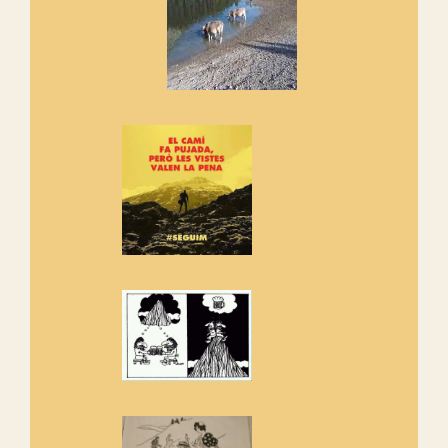
Els Centpeus signen el
Manifest a favor dels Camins
Vells
Si ets una entitat o associació
adhereix-te al manifest!
Rebem un diploma dels
Amics de Sant Aniol d'Aguja
Els Centpeus estem implicats
amb la recuperació del refugi i
de l'entorn de Sant Aniol