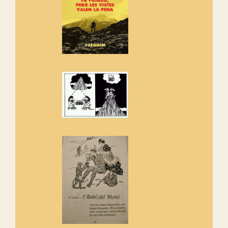
Rebem un diploma dels
Amics de Sant Aniol d'Aguja
Els Centpeus estem implicats
amb la recuperació del refugi i
de l'entorn de Sant Aniol