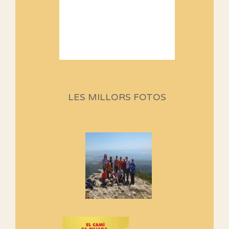
Sortides Centpeus 2026 (1a
part)
Aquí teniu la primera part de la
programació d'aquest any
LES MILLORS FOTOS
Marmotes de biblioteca
Si no podem caminar, alguna
cosa hem de fer...
Els Centpeus signen el
Manifest a favor dels Camins
Vells
Si ets una entitat o associació
adhereix-te al manifest!