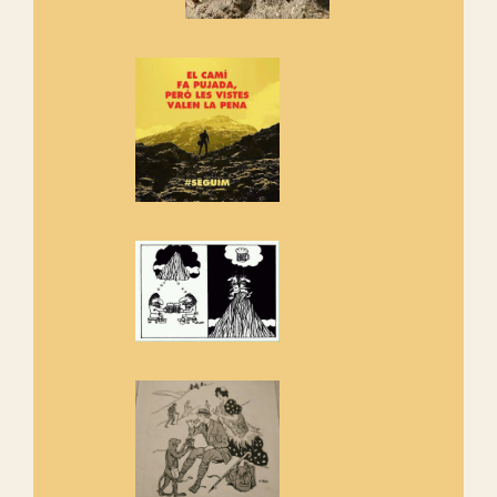
Vells
Si ets una entitat o associació
adhereix-te al manifest!
Rebem un diploma dels
Amics de Sant Aniol d'Aguja
Els Centpeus estem implicats
amb la recuperació del refugi i
de l'entorn de Sant Aniol