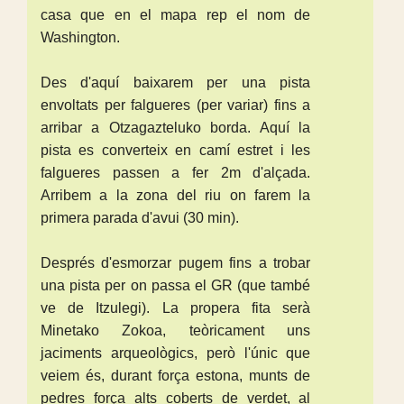
casa que en el mapa rep el nom de
Washington.
Des d'aquí baixarem per una pista
envoltats per falgueres (per variar) fins a
arribar a Otzagazteluko borda. Aquí la
pista es converteix en camí estret i les
falgueres passen a fer 2m d'alçada.
Arribem a la zona del riu on farem la
primera parada d'avui (30 min).
Després d'esmorzar pugem fins a trobar
una pista per on passa el GR (que també
ve de Itzulegi). La propera fita serà
Minetako Zokoa, teòricament uns
jaciments arqueològics, però l'únic que
veiem és, durant força estona, munts de
pedres força alts coberts de verdet, al