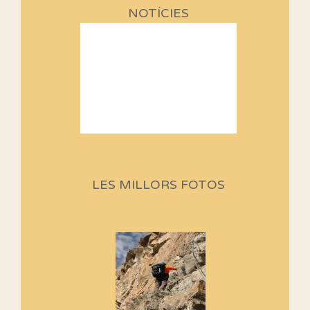
NOTÍCIES
Sortides Centpeus 2026 (1a
part)
Aquí teniu la primera part de la
LES MILLORS FOTOS
programació d'aquest any
Marmotes de biblioteca
Si no podem caminar, alguna
cosa hem de fer...
Els Centpeus signen el
Manifest a favor dels Camins