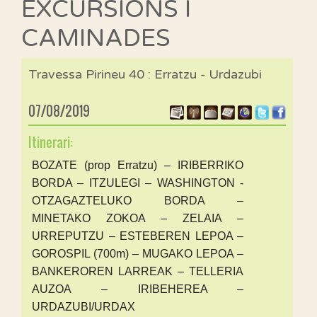
EXCURSIONS I
CAMINADES
Travessa Pirineu 40 : Erratzu - Urdazubi
07/08/2019
Itinerari:
BOZATE (prop Erratzu) – IRIBERRIKO
BORDA – ITZULEGI – WASHINGTON -
OTZAGAZTELUKO BORDA –
MINETAKO ZOKOA – ZELAIA –
URREPUTZU – ESTEBEREN LEPOA –
GOROSPIL (700m) – MUGAKO LEPOA –
BANKEROREN LARREAK – TELLERIA
AUZOA – IRIBEHEREA –
URDAZUBI/URDAX