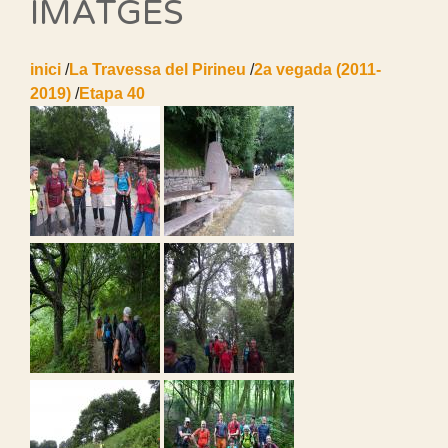
IMATGES
inici
/
La Travessa del Pirineu
/
2a vegada (2011-
2019)
/
Etapa 40