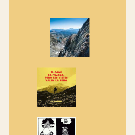
Marmotes de biblioteca
Si no podem caminar, alguna
cosa hem de fer...
Els Centpeus signen el
Manifest a favor dels Camins
Vells
Si ets una entitat o associació
adhereix-te al manifest!
Rebem un diploma dels
Amics de Sant Aniol d'Aguja
Els Centpeus estem implicats
amb la recuperació del refugi i
de l'entorn de Sant Aniol